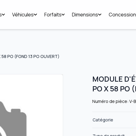
s
Véhicules
Forfaits
Dimensions
Concession
 58 PO (FOND 13 PO OUVERT)
MODULE D'É
PO X 58 PO 
Numéro de pièce: V-
Catégorie
Type de produit